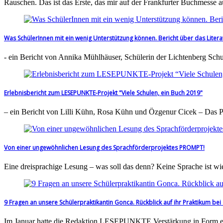
Rauschen. Das ist das Erste, das mir auf der Frankfurter Buchmesse 
Was SchülerInnen mit ein wenig Unterstützung können. Bericht über das Literat
- ein Bericht von Annika Mühlhäuser, Schülerin der Lichtenberg Sc
Erlebnisbericht zum LESEPUNKTE-Projekt "Viele Schulen, ein Buch 2019"
– ein Bericht von Lilli Kühn, Rosa Kühn und Özgenur Cicek – Das 
Von einer ungewöhnlichen Lesung des Sprachförderprojektes PROMPT!
Eine dreisprachige Lesung – was soll das denn? Keine Sprache ist wi
9 Fragen an unsere Schülerpraktikantin Gonca. Rückblick auf ihr Praktikum b
Im Januar hatte die Redaktion LESEPUNKTE Verstärkung in Form ei