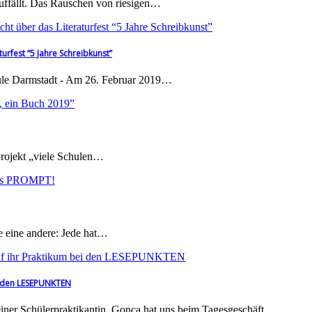
auffällt. Das Rauschen von riesigen…
urfest “5 Jahre Schreibkunst”
hule Darmstadt - Am 26. Februar 2019…
Projekt „viele Schulen…
e eine andere: Jede hat…
ei den LESEPUNKTEN
ner Schülerpraktikantin. Gonca hat uns beim Tagesgeschäft…