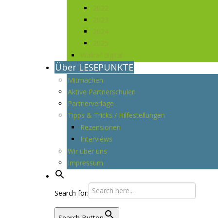
2022
2023
2024
2025
Wallraf digital
Über LESEPUNKTE
Mitmachen
Aktive Partnerschulen
Partnerverlage
Tipps & Tricks / Hilfestellungen
Rezensionen
Interviews
Wir über uns
Impressum
Search for:
Search Button