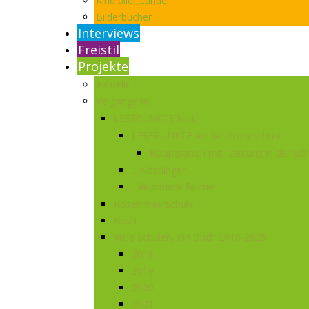
Kind aller Länder
Bilderbücher
Interviews
Freistil
Projekte
Aktuelle
Vergangene
LESEPUNKTE liest…
LESEPUNKTE an der Grundschule
Kooperation mit “Zeitung in der Sch
…Nöstlinger
…illustrierte Bücher
Rosenmaarschule
Keun
Viele Schulen, ein Buch 2018-2025
2018
2019
2020
2021