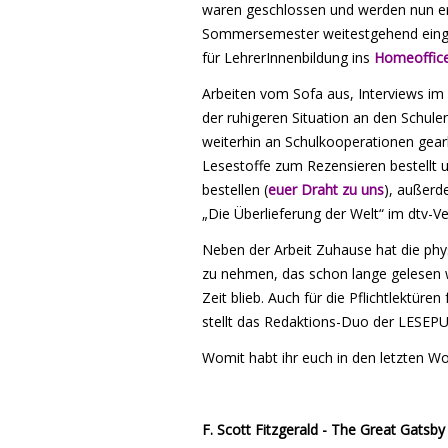
waren geschlossen und werden nun erst
Sommersemester weitestgehend einges
für LehrerInnenbildung ins
Homeoffic
Arbeiten vom Sofa aus, Interviews im
der ruhigeren Situation an den Schule
weiterhin an Schulkooperationen gear
Lesestoffe zum Rezensieren bestellt
bestellen (
euer Draht zu uns
), außerd
„Die Überlieferung der Welt“ im dtv-Ver
Neben der Arbeit Zuhause hat die phys
zu nehmen, das schon lange gelesen w
Zeit blieb. Auch für die Pflichtlektü
stellt das Redaktions-Duo der LESEPU
Womit habt ihr euch in den letzten W
F. Scott Fitzgerald - The Great Gatsby