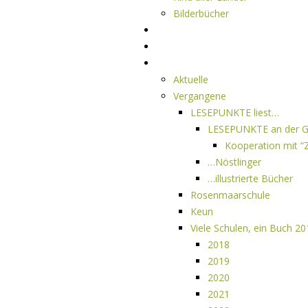
Bilderbücher
Interviews
Freistil
Projekte
Aktuelle
Vergangene
LESEPUNKTE liest…
LESEPUNKTE an der G
Kooperation mit “Z
…Nöstlinger
…illustrierte Bücher
Rosenmaarschule
Keun
Viele Schulen, ein Buch 2
2018
2019
2020
2021