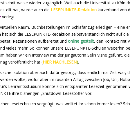
 schrittweise wieder zugänglich. Weil auch die Universität zu Köln d
tellt hat, wurde auch die
LESEPUNKTE-Redaktion
kurzerhand von d
e
verlegt.
 virtuellen Raum, Buchbestellungen im Schlafanzug erledigen – eine 
n hat sich die LESEPUNKTE-Redaktion selbstverständlich nicht auf die 
beitet, Rezensionen aufbereitet und
online gestellt
, den Kontakt mit V
 und vieles mehr. So können unsere LESEPUNKTE-Schulen weiterhin b
em haben wir ein Interview mit der Jungautorin Selin Visne geführt, d
lag veröffentlicht hat (
HIER NACHLESEN
)
.
ische Isolation aber auch dafür gesorgt, dass endlich mal Zeit war, 
erden wollte, wofür aber im rasanten Alltag zwischen Job, Uni, Hobb
ren für’s Lehramtsstudium konnte sich entspannter Lesezeit genommen w
NKTE ihre bisherigen „Shutdown-Lesestoffe“ vor.
ochen lesetechnisch vergnügt, was wolltet ihr schon immer lesen?
Sch