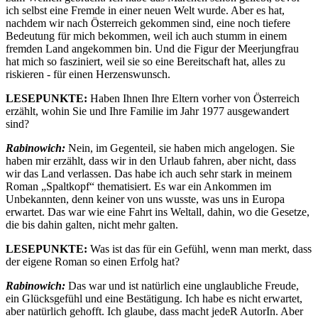
ich selbst eine Fremde in einer neuen Welt wurde. Aber es hat,
nachdem wir nach Österreich gekommen sind, eine noch tiefere
Bedeutung für mich bekommen, weil ich auch stumm in einem
fremden Land angekommen bin. Und die Figur der Meerjungfrau
hat mich so fasziniert, weil sie so eine Bereitschaft hat, alles zu
riskieren - für einen Herzenswunsch.
LESEPUNKTE:
Haben Ihnen Ihre Eltern vorher von Österreich
erzählt, wohin Sie und Ihre Familie im Jahr 1977 ausgewandert
sind?
Rabinowich:
Nein, im Gegenteil, sie haben mich angelogen. Sie
haben mir erzählt, dass wir in den Urlaub fahren, aber nicht, dass
wir das Land verlassen. Das habe ich auch sehr stark in meinem
Roman „Spaltkopf“ thematisiert. Es war ein Ankommen im
Unbekannten, denn keiner von uns wusste, was uns in Europa
erwartet. Das war wie eine Fahrt ins Weltall, dahin, wo die Gesetze,
die bis dahin galten, nicht mehr galten.
LESEPUNKTE:
Was ist das für ein Gefühl, wenn man merkt, dass
der eigene Roman so einen Erfolg hat?
Rabinowich:
Das war und ist natürlich eine unglaubliche Freude,
ein Glücksgefühl und eine Bestätigung. Ich habe es nicht erwartet,
aber natürlich gehofft. Ich glaube, dass macht jedeR AutorIn. Aber