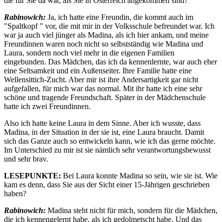
die für Sie da war, als Sie in Österreich angekommen sind?
Rabinowich:
Ja, ich hatte eine Freundin, die kommt auch im
"Spaltkopf " vor, die mit mir in der Volksschule befreundet war. Ich
war ja auch viel jünger als Madina, als ich hier ankam, und meine
Freundinnen waren noch nicht so selbstständig wie Madina und
Laura, sondern noch viel mehr in die eigenen Familien
eingebunden. Das Mädchen, das ich da kennenlernte, war auch eher
eine Seltsamkeit und ein Außenseiter. Ihre Familie hatte eine
Wellensittich-Zucht. Aber mir ist ihre Andersartigkeit gar nicht
aufgefallen, für mich war das normal. Mit ihr hatte ich eine sehr
schöne und tragende Freundschaft. Später in der Mädchenschule
hatte ich zwei Freundinnen.
Also ich hatte keine Laura in dem Sinne. Aber ich wusste, dass
Madina, in der Situation in der sie ist, eine Laura braucht. Damit
sich das Ganze auch so entwickeln kann, wie ich das gerne möchte.
Im Unterschied zu mir ist sie nämlich sehr verantwortungsbewusst
und sehr brav.
LESEPUNKTE:
Bei Laura konnte Madina so sein, wie sie ist. Wie
kam es denn, dass Sie aus der Sicht einer 15-Jährigen geschrieben
haben?
Rabinowich:
Madina steht nicht für mich, sondern für die Mädchen,
die ich kennengelernt habe, als ich gedolmetscht habe. Und das