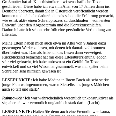
Großmutter hat als Kunsthistorikerin wissenschaftliche Texte
geschrieben. Diese habe ich etwa im Alter von 17 Jahren dann ins
Deutsche übersetzt, damit Sie in Österreich veröffentlicht werden
konnten und ich habe dadurch damals schon die Erfahrung gemacht,
wie es ist, aktiv einen Schreibprozess zu durchlaufen – vom ersten
Entwurf, über den Abgabetermin und die Korrekturschleifen.
Dadurch hatte ich schon sehr früh eine persönliche Verbindung zur
Literatur.
Meine Eltern haben mich auch etwa im Alter von 9 Jahren dazu
gezwungen Werke zu lesen, mit denen ich damals vollkommen
überfordert war. Damals habe ich das Lesen dann verweigert.
Rückblickend betrachtet hat mir diese Literaturerziehung jedoch
sehr viel gebracht, ich habe unbewusst ein Gefühl für Texte
entwickelt und so viel Wissen angesammelt, was mir später beim
Schreiben sehr hilfreich gewesen ist.
LESEPUNKTE:
Ich habe Madina in Ihrem Buch als sehr starke
junge Frau wahrgenommen, waren Sie selbst als junges Mädchen
auch so taff und stark?
Rabinowich:
Ich war wahrscheinlich wesentlich unkonstruktiver als
sie, aber ich war vermutlich unglaublich stark darin. (Lacht)
LESEPUNKTE:
Hatten Sie denn auch eine Freundin wie Laura,