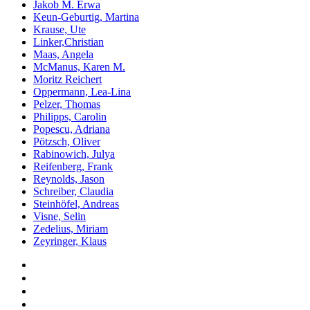
Jakob M. Erwa
Keun-Geburtig, Martina
Krause, Ute
Linker,Christian
Maas, Angela
McManus, Karen M.
Moritz Reichert
Oppermann, Lea-Lina
Pelzer, Thomas
Philipps, Carolin
Popescu, Adriana
Pötzsch, Oliver
Rabinowich, Julya
Reifenberg, Frank
Reynolds, Jason
Schreiber, Claudia
Steinhöfel, Andreas
Visne, Selin
Zedelius, Miriam
Zeyringer, Klaus
Impressum
Mitmachen
Aktive Partnerschulen
Partnerverlage