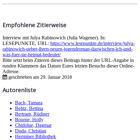
Empfohlene Zitierweise
Interview mit Julya Rabinowich (Julia Wagener). In:
LESEPUNKTE, URL:
https://www.lesepunkte.de/interview/julya-
rabinowich-ueber-ihren-neuen-jugendroman-dazwischen-ich-und-
was-fuer-sie-heimat-bedeutet/
Bitte setzt beim Zitieren dieses Beitrags hinter der URL-Angabe in
runden Klammern das Datum Eures letzten Besuchs dieser Online-
Adresse.
geschrieben am
29. Januar 2018
Autorenliste
Bach, Tamara
Belitz, Bettina
Bertram, Rüdiger
Bourne, Holly
Chidolue, Dagmar
Duda, Christian
Hermines Bibliothek