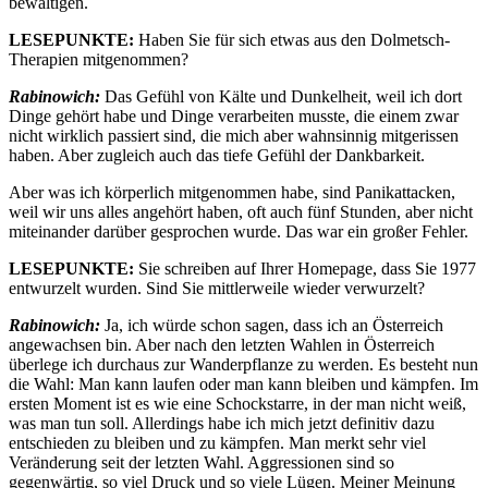
bewältigen.
LESEPUNKTE:
Haben Sie für sich etwas aus den Dolmetsch-
Therapien mitgenommen?
Rabinowich:
Das Gefühl von Kälte und Dunkelheit, weil ich dort
Dinge gehört habe und Dinge verarbeiten musste, die einem zwar
nicht wirklich passiert sind, die mich aber wahnsinnig mitgerissen
haben. Aber zugleich auch das tiefe Gefühl der Dankbarkeit.
Aber was ich körperlich mitgenommen habe, sind Panikattacken,
weil wir uns alles angehört haben, oft auch fünf Stunden, aber nicht
miteinander darüber gesprochen wurde. Das war ein großer Fehler.
LESEPUNKTE:
Sie schreiben auf Ihrer Homepage, dass Sie 1977
entwurzelt wurden. Sind Sie mittlerweile wieder verwurzelt?
Rabinowich:
Ja, ich würde schon sagen, dass ich an Österreich
angewachsen bin. Aber nach den letzten Wahlen in Österreich
überlege ich durchaus zur Wanderpflanze zu werden. Es besteht nun
die Wahl: Man kann laufen oder man kann bleiben und kämpfen. Im
ersten Moment ist es wie eine Schockstarre, in der man nicht weiß,
was man tun soll. Allerdings habe ich mich jetzt definitiv dazu
entschieden zu bleiben und zu kämpfen. Man merkt sehr viel
Veränderung seit der letzten Wahl. Aggressionen sind so
gegenwärtig, so viel Druck und so viele Lügen. Meiner Meinung