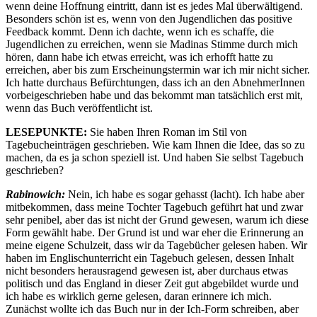
wenn deine Hoffnung eintritt, dann ist es jedes Mal überwältigend.
Besonders schön ist es, wenn von den Jugendlichen das positive
Feedback kommt. Denn ich dachte, wenn ich es schaffe, die
Jugendlichen zu erreichen, wenn sie Madinas Stimme durch mich
hören, dann habe ich etwas erreicht, was ich erhofft hatte zu
erreichen, aber bis zum Erscheinungstermin war ich mir nicht sicher.
Ich hatte durchaus Befürchtungen, dass ich an den AbnehmerInnen
vorbeigeschrieben habe und das bekommt man tatsächlich erst mit,
wenn das Buch veröffentlicht ist.
LESEPUNKTE:
Sie haben Ihren Roman im Stil von
Tagebucheinträgen geschrieben. Wie kam Ihnen die Idee, das so zu
machen, da es ja schon speziell ist. Und haben Sie selbst Tagebuch
geschrieben?
Rabinowich:
Nein, ich habe es sogar gehasst (lacht). Ich habe aber
mitbekommen, dass meine Tochter Tagebuch geführt hat und zwar
sehr penibel, aber das ist nicht der Grund gewesen, warum ich diese
Form gewählt habe. Der Grund ist und war eher die Erinnerung an
meine eigene Schulzeit, dass wir da Tagebücher gelesen haben. Wir
haben im Englischunterricht ein Tagebuch gelesen, dessen Inhalt
nicht besonders herausragend gewesen ist, aber durchaus etwas
politisch und das England in dieser Zeit gut abgebildet wurde und
ich habe es wirklich gerne gelesen, daran erinnere ich mich.
Zunächst wollte ich das Buch nur in der Ich-Form schreiben, aber