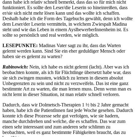
dann habe ich relativ schnell bemerkt, dass das so für mich nicht
funktioniert. Es sollte den Leser/die Leserin so hineinreißen, dass
er/sie sich nicht mehr lösen kann und das wollte ich schaffen.
Deshalb habe ich die Form des Tagebuchs gewählt, denn ich wollte
dem Leser/der Leserin vermitteln, in welchem Zwiespalt Madina
steht und wie das Leben in einem AyslbewerberInnenheim ist. Es
sollte so persönlich und real werden, wie möglich.
LESEPUNKTE:
Madinas Vater sagt zu ihr, dass das Warten
gelernt werden kann. Sind Sie ein eher geduldiger Mensch oder
haben sie es gelernt zu warten?
Rabinowich:
Nein, ich habe es nicht gelernt (lacht). Aber was ich
beobachten konnte, als ich für Flüchtlinge übersetzt habe war, dass
sie sich zwingen mussten, wirklich zu lernen in diesem absolut
Unbegrenzten zu sein und nicht zu verzweifeln. Das ist eine ganz
bestimmte Art zu warten, die man lernen muss. Denn wenn man es
nicht lernt in dieser Situation, ist man relativ schnell verloren.
Dadurch, dass wir Dolmetsch-Therapien 1 ½ bis 2 Jahre gemacht
haben, habe ich die PatientInnen fast jede Woche gesehen. Dadurch
konnte ich diese Prozesse sehr gut verfolgen, wie sie hadern,
manche durchdrehen und welche, die es schaffen. Das war zum
einen sehr interessant und zum anderen sehr schlimm zu
beobachten, weil es ganz bestimmte Fähigkeiten braucht, das zu