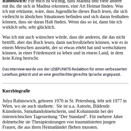
Rabinowich:
Für mich ist wichtig, dass Madina und viele andere
mit ihr, die sich in Madina erkennen, eine Art Heimat finden. Was
ich mir erträume, wäre, dass Jugendliche dieses Buch lesen, die sich
vielleicht in ähnlichen Situationen befinden und sich daran festhalten
können, dass sie daran Halt finden. Wenn das so ist, dann bin ich
wirklich sehr, sehr glücklich.
Was ich mir auch wünschen würde, dass die anderen, die das nicht
betrifft, aber das Buch lesen, dann nachvollziehen können, wie es in
einem Menschen aussieht, der so etwas erlebt hat und wertschätzen
können, in einer Friedenszeit zu leben und in einem Land, in dem
kein Krieg herrscht.
Das Interview wurde von der LESEPUNKTE-Redaktion für einen verbesserten
Lesefluss gekürzt und an eine geschlechtergerechte Sprache angepasst.
Kurzbiografie
Julya Rabinowich, geboren 1970 in St. Petersburg, lebt seit 1977 in
Wien, wo sie auch studierte. Sie ist u.a. Autorin, Bildende
Künstlerin, Simultandolmetscherin, und Kolumnistin bei der
österreichischen Tageszeitung "Der Standard". Für mehrere Jahre
dolmetschte sie Therapiesitzungen von traumatisierten jungen
Frauen, die aus ihren Heimatländer fliehen mussten.