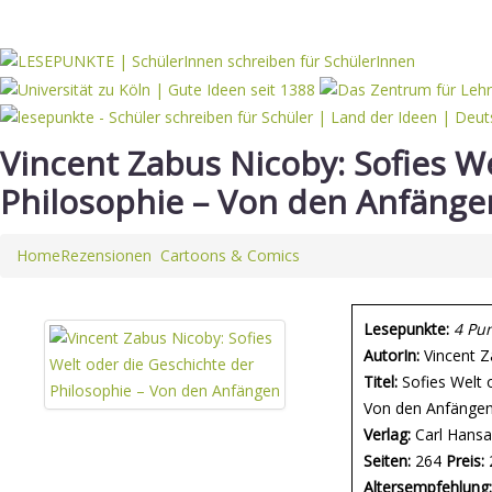
Vincent Zabus Nicoby: Sofies W
Philosophie – Von den Anfänge
Home
Rezensionen
Cartoons & Comics
Lesepunkte:
4 Pu
AutorIn:
Vincent Z
Titel:
Sofies Welt o
Von den Anfänge
Verlag:
Carl Hans
Seiten:
264
Preis:
Altersempfehlung: