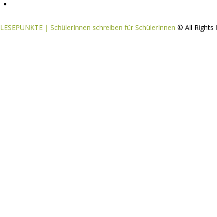
Tipps & Tricks / Hilfestellungen
LESEPUNKTE | SchülerInnen schreiben für SchülerInnen
© All Right