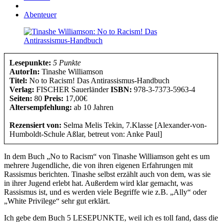
Abenteuer
Lesepunkte:
5 Punkte
AutorIn:
Tinashe Williamson
Titel:
No to Racism! Das Antirassismus-Handbuch
Verlag:
FISCHER Sauerländer
ISBN:
978-3-7373-5963-4
Seiten:
80
Preis:
17,00€
Altersempfehlung:
ab 10 Jahren
Rezensiert von:
Selma Melis Tekin, 7.Klasse [Alexander-von-
Humboldt-Schule Aßlar, betreut von: Anke Paul]
In dem Buch „No to Racism“ von Tinashe Williamson geht es um
mehrere Jugendliche, die von ihren eigenen Erfahrungen mit
Rassismus berichten. Tinashe selbst erzählt auch von dem, was sie
in ihrer Jugend erlebt hat. Außerdem wird klar gemacht, was
Rassismus ist, und es werden viele Begriffe wie z.B. „Ally“ oder
„White Privilege“ sehr gut erklärt.
Ich gebe dem Buch 5 LESEPUNKTE, weil ich es toll fand, dass die