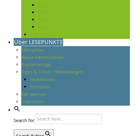
2022
2023
2024
2025
Wallraf digital
Über LESEPUNKTE
Mitmachen
Aktive Partnerschulen
Partnerverlage
Tipps & Tricks / Hilfestellungen
Rezensionen
Interviews
Wir über uns
Impressum
Search for:
Search Button