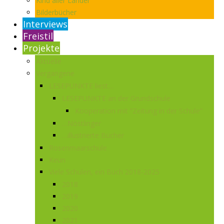
Kind aller Länder
Bilderbücher
Interviews
Freistil
Projekte
Aktuelle
Vergangene
LESEPUNKTE liest…
LESEPUNKTE an der Grundschule
Kooperation mit “Zeitung in der Schule”
…Nöstlinger
…illustrierte Bücher
Rosenmaarschule
Keun
Viele Schulen, ein Buch 2018-2025
2018
2019
2020
2021