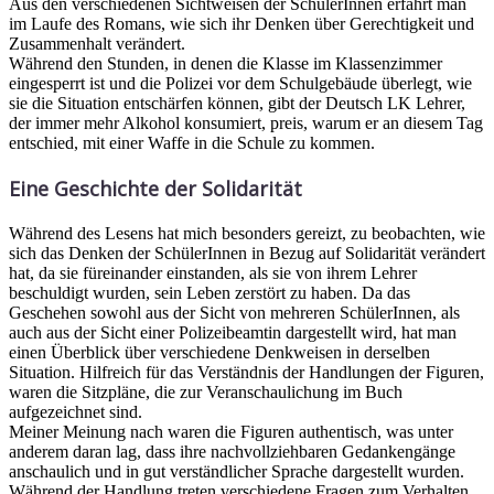
Aus den verschiedenen Sichtweisen der SchülerInnen erfährt man
im Laufe des Romans, wie sich ihr Denken über Gerechtigkeit und
Zusammenhalt verändert.
Während den Stunden, in denen die Klasse im Klassenzimmer
eingesperrt ist und die Polizei vor dem Schulgebäude überlegt, wie
sie die Situation entschärfen können, gibt der Deutsch LK Lehrer,
der immer mehr Alkohol konsumiert, preis, warum er an diesem Tag
entschied, mit einer Waffe in die Schule zu kommen.
Eine Geschichte der Solidarität
Während des Lesens hat mich besonders gereizt, zu beobachten, wie
sich das Denken der SchülerInnen in Bezug auf Solidarität verändert
hat, da sie füreinander einstanden, als sie von ihrem Lehrer
beschuldigt wurden, sein Leben zerstört zu haben. Da das
Geschehen sowohl aus der Sicht von mehreren SchülerInnen, als
auch aus der Sicht einer Polizeibeamtin dargestellt wird, hat man
einen Überblick über verschiedene Denkweisen in derselben
Situation. Hilfreich für das Verständnis der Handlungen der Figuren,
waren die Sitzpläne, die zur Veranschaulichung im Buch
aufgezeichnet sind.
Meiner Meinung nach waren die Figuren authentisch, was unter
anderem daran lag, dass ihre nachvollziehbaren Gedankengänge
anschaulich und in gut verständlicher Sprache dargestellt wurden.
Während der Handlung treten verschiedene Fragen zum Verhalten