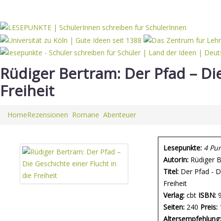
Rüdiger Bertram: Der Pfad – Die
Freiheit
Home
Rezensionen
Romane
Abenteuer
Lesepunkte:
4 Pu
AutorIn:
Rüdiger 
Titel:
Der Pfad - Di
Freiheit
Verlag:
cbt
ISBN:
9
Seiten:
240
Preis:
Altersempfehlung: