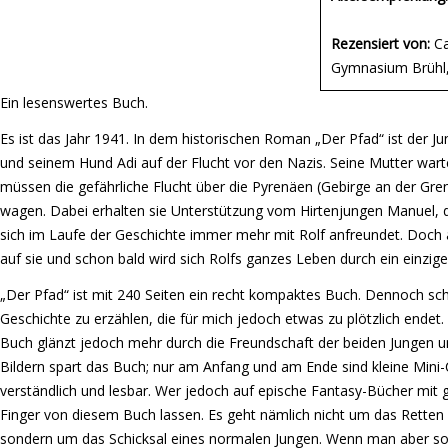
Rezensiert von:
Ca
Gymnasium Brühl,
Ein lesenswertes Buch.
Es ist das Jahr 1941. In dem historischen Roman „Der Pfad“ ist der 
und seinem Hund Adi auf der Flucht vor den Nazis. Seine Mutter wartet
müssen die gefährliche Flucht über die Pyrenäen (Gebirge an der Gre
wagen. Dabei erhalten sie Unterstützung vom Hirtenjungen Manuel, d
sich im Laufe der Geschichte immer mehr mit Rolf anfreundet. Doch 
auf sie und schon bald wird sich Rolfs ganzes Leben durch ein einzige
„Der Pfad“ ist mit 240 Seiten ein recht kompaktes Buch. Dennoch sch
Geschichte zu erzählen, die für mich jedoch etwas zu plötzlich endet
Buch glänzt jedoch mehr durch die Freundschaft der beiden Jungen 
Bildern spart das Buch; nur am Anfang und am Ende sind kleine Mini-C
verständlich und lesbar. Wer jedoch auf epische Fantasy-Bücher mit g
Finger von diesem Buch lassen. Es geht nämlich nicht um das Retten 
sondern um das Schicksal eines normalen Jungen. Wenn man aber sol