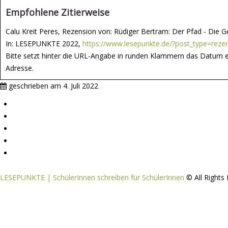
Empfohlene Zitierweise
Calu Kreit Peres, Rezension von: Rüdiger Bertram: Der Pfad - Die Ges
In: LESEPUNKTE 2022,
https://www.lesepunkte.de/?post_type=rez
Bitte setzt hinter die URL-Angabe in runden Klammern das Datum e
Adresse.
geschrieben am
4. Juli 2022
Impressum
Mitmachen
Aktive Partnerschulen
Partnerverlage
Tipps & Tricks / Hilfestellungen
LESEPUNKTE | SchülerInnen schreiben für SchülerInnen
© All Right