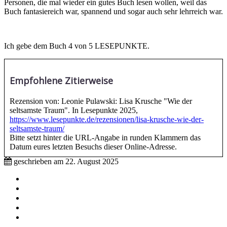
Personen, die mal wieder ein gutes Buch lesen wollen, weil das
Buch fantasiereich war, spannend und sogar auch sehr lehrreich war.
Ich gebe dem Buch 4 von 5 LESEPUNKTE.
Empfohlene Zitierweise
Rezension von: Leonie Pulawski: Lisa Krusche "Wie der
seltsamste Traum". In Lesepunkte 2025,
https://www.lesepunkte.de/rezensionen/lisa-krusche-wie-der-
seltsamste-traum/
Bitte setzt hinter die URL-Angabe in runden Klammern das
Datum eures letzten Besuchs dieser Online-Adresse.
geschrieben am
22. August 2025
Impressum
Mitmachen
Aktive Partnerschulen
Partnerverlage
Tipps & Tricks / Hilfestellungen