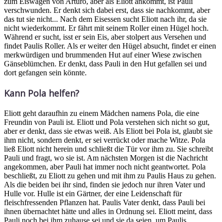
zum Eiswagen von Arturo, aber als Eliott ankommt, ist Pauli
verschwunden. Er denkt sich dabei erst, dass sie nachkommt, aber
das tut sie nicht... Nach dem Eisessen sucht Eliott nach ihr, da sie
nicht wiederkommt. Er fährt mit seinem Roller einen Hügel hoch.
Während er sucht, isst er sein Eis, aber stolpert aus Versehen und
findet Paulis Roller. Als er weiter den Hügel absucht, findet er einen
merkwürdigen und brummenden Hut auf einer Wiese zwischen
Gänseblümchen. Er denkt, dass Pauli in den Hut gefallen sei und
dort gefangen sein könnte.
Kann Pola helfen?
Eliott geht daraufhin zu einem Mädchen namens Pola, die eine
Freundin von Pauli ist. Eliott und Pola verstehen sich nicht so gut,
aber er denkt, dass sie etwas weiß. Als Eliott bei Pola ist, glaubt sie
ihm nicht, sondern denkt, er sei verrückt oder mache Witze. Pola
ließ Eliott nicht herein und schließt die Tür vor ihm zu. Sie schreibt
Pauli und fragt, wo sie ist. Am nächsten Morgen ist die Nachricht
angekommen, aber Pauli hat immer noch nicht geantwortet. Pola
beschließt, zu Eliott zu gehen und mit ihm zu Paulis Haus zu gehen.
Als die beiden bei ihr sind, finden sie jedoch nur ihren Vater und
Hulle vor. Hulle ist ein Gärtner, der eine Leidenschaft für
fleischfressenden Pflanzen hat. Paulis Vater denkt, dass Pauli bei
ihnen übernachtet hätte und alles in Ordnung sei. Eliott meint, dass
Pauli noch bei ihm zuhause sei und sie da seien, um Paulis