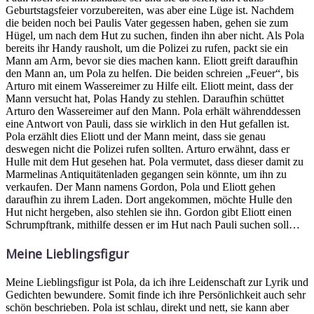
Geburtstagsfeier vorzubereiten, was aber eine Lüge ist. Nachdem
die beiden noch bei Paulis Vater gegessen haben, gehen sie zum
Hügel, um nach dem Hut zu suchen, finden ihn aber nicht. Als Pola
bereits ihr Handy rausholt, um die Polizei zu rufen, packt sie ein
Mann am Arm, bevor sie dies machen kann. Eliott greift daraufhin
den Mann an, um Pola zu helfen. Die beiden schreien „Feuer“, bis
Arturo mit einem Wassereimer zu Hilfe eilt. Eliott meint, dass der
Mann versucht hat, Polas Handy zu stehlen. Daraufhin schüttet
Arturo den Wassereimer auf den Mann. Pola erhält währenddessen
eine Antwort von Pauli, dass sie wirklich in den Hut gefallen ist.
Pola erzählt dies Eliott und der Mann meint, dass sie genau
deswegen nicht die Polizei rufen sollten. Arturo erwähnt, dass er
Hulle mit dem Hut gesehen hat. Pola vermutet, dass dieser damit zu
Marmelinas Antiquitätenladen gegangen sein könnte, um ihn zu
verkaufen. Der Mann namens Gordon, Pola und Eliott gehen
daraufhin zu ihrem Laden. Dort angekommen, möchte Hulle den
Hut nicht hergeben, also stehlen sie ihn. Gordon gibt Eliott einen
Schrumpftrank, mithilfe dessen er im Hut nach Pauli suchen soll…
Meine Lieblingsfigur
Meine Lieblingsfigur ist Pola, da ich ihre Leidenschaft zur Lyrik und
Gedichten bewundere. Somit finde ich ihre Persönlichkeit auch sehr
schön beschrieben. Pola ist schlau, direkt und nett, sie kann aber