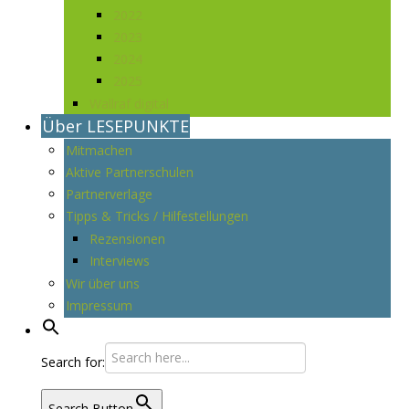
2022
2023
2024
2025
Wallraf digital
Über LESEPUNKTE
Mitmachen
Aktive Partnerschulen
Partnerverlage
Tipps & Tricks / Hilfestellungen
Rezensionen
Interviews
Wir über uns
Impressum
Search for:
Search Button