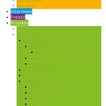
Kind aller Länder
Bilderbücher
Interviews
Freistil
Projekte
Aktuelle
Vergangene
LESEPUNKTE liest…
LESEPUNKTE an der Grundschule
Kooperation mit “Zeitung in der Schule”
…Nöstlinger
…illustrierte Bücher
Rosenmaarschule
Keun
Viele Schulen, ein Buch 2018-2025
2018
2019
2020
2021