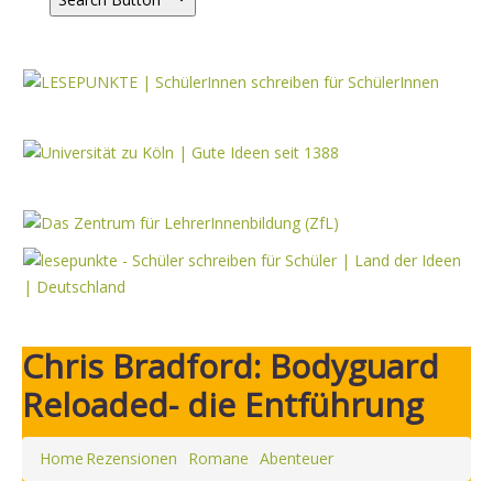
Chris Bradford: Bodyguard
Reloaded- die Entführung
Home
Rezensionen
Romane
Abenteuer