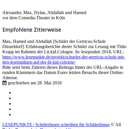
Alexander, Max, Dylan, Abdallah und Hamed
vor dem Comedia-Theater in Köln
Empfohlene Zitierweise
Max, Hamed und Abdallah [Schüler der Gerricus-Schule
Düsseldorf]: Erfahrungsberichte dreier Schüler zur Lesung mit Thilo
Krapp im Rahmen der Lit.kid.Cologne. In: lesepunkte 2018, URL:
https://www.lesepunkte.de/projekt/schueler-der-gerricus-schule-mit-
den-lesepunkten-auf-der-lit-kid-cologne/
Bitte setzt beim Zitieren dieses Beitrags hinter der URL-Angabe in
runden Klammern das Datum Eures letzten Besuchs dieser Online-
Adresse.
geschrieben am
28. Mai 2018
Impressum
Mitmachen
Aktive Partnerschulen
Partnerverlage
Tipps & Tricks / Hilfestellungen
LESEPUNKTE | SchülerInnen schreiben für SchülerInnen
© All