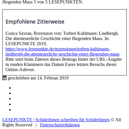
fliegenden Maus 5 von 5 LESEPUNKTEN.
Empfohlene Zitierweise
Gonca Savran, Rezension von: Torben Kuhlmann: Lindbergh.
Die abenteuerliche Geschichte einer fliegenden Maus. In:
LESEPUNKTE 2019,
https://www.lesepunkte.de/rezensionen/torben-kuhlmann-
lindbergh-die-abenteuerliche-geschichte-einer-fliegenden-maus
Bitte setzt beim Zitieren dieses Beitrags hinter der URL-Angabe
in runden Klammern das Datum Eures letzten Besuchs dieser
Online-Adresse.
geschrieben am
14. Februar 2019
Impressum
Mitmachen
Aktive Partnerschulen
Partnerverlage
Tipps & Tricks / Hilfestellungen
LESEPUNKTE | SchülerInnen schreiben für SchülerInnen
© All
Rights Reserved |
Datenschutzerklärung