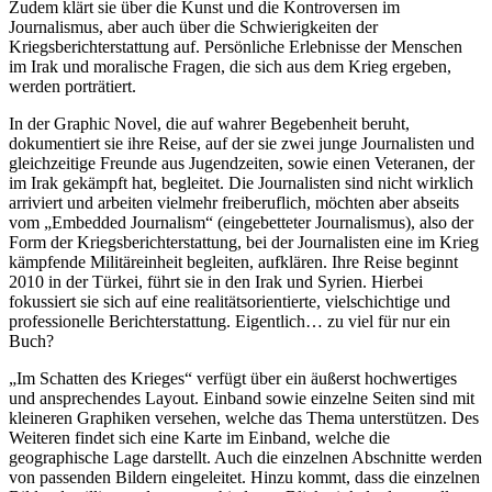
Zudem klärt sie über die Kunst und die Kontroversen im
Journalismus, aber auch über die Schwierigkeiten der
Kriegsberichterstattung auf. Persönliche Erlebnisse der Menschen
im Irak und moralische Fragen, die sich aus dem Krieg ergeben,
werden porträtiert.
In der Graphic Novel, die auf wahrer Begebenheit beruht,
dokumentiert sie ihre Reise, auf der sie zwei junge Journalisten und
gleichzeitige Freunde aus Jugendzeiten, sowie einen Veteranen, der
im Irak gekämpft hat, begleitet. Die Journalisten sind nicht wirklich
arriviert und arbeiten vielmehr freiberuflich, möchten aber abseits
vom „Embedded Journalism“ (eingebetteter Journalismus), also der
Form der Kriegsberichterstattung, bei der Journalisten eine im Krieg
kämpfende Militäreinheit begleiten, aufklären. Ihre Reise beginnt
2010 in der Türkei, führt sie in den Irak und Syrien. Hierbei
fokussiert sie sich auf eine realitätsorientierte, vielschichtige und
professionelle Berichterstattung. Eigentlich… zu viel für nur ein
Buch?
„Im Schatten des Krieges“ verfügt über ein äußerst hochwertiges
und ansprechendes Layout. Einband sowie einzelne Seiten sind mit
kleineren Graphiken versehen, welche das Thema unterstützen. Des
Weiteren findet sich eine Karte im Einband, welche die
geographische Lage darstellt. Auch die einzelnen Abschnitte werden
von passenden Bildern eingeleitet. Hinzu kommt, dass die einzelnen