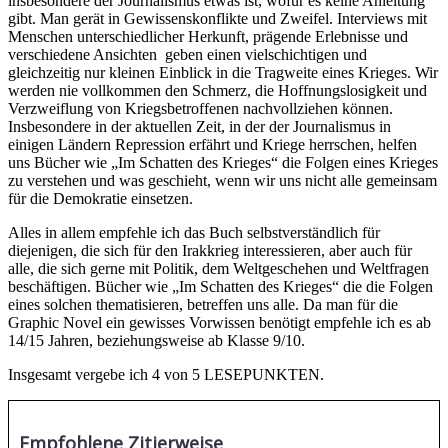
insbesondere der Journalismus etwas ist, wofür es keine Anleitung
gibt. Man gerät in Gewissenskonflikte und Zweifel. Interviews mit
Menschen unterschiedlicher Herkunft, prägende Erlebnisse und
verschiedene Ansichten geben einen vielschichtigen und
gleichzeitig nur kleinen Einblick in die Tragweite eines Krieges. Wir
werden nie vollkommen den Schmerz, die Hoffnungslosigkeit und
Verzweiflung von Kriegsbetroffenen nachvollziehen können.
Insbesondere in der aktuellen Zeit, in der der Journalismus in
einigen Ländern Repression erfährt und Kriege herrschen, helfen
uns Bücher wie „Im Schatten des Krieges“ die Folgen eines Krieges
zu verstehen und was geschieht, wenn wir uns nicht alle gemeinsam
für die Demokratie einsetzen.
Alles in allem empfehle ich das Buch selbstverständlich für
diejenigen, die sich für den Irakkrieg interessieren, aber auch für
alle, die sich gerne mit Politik, dem Weltgeschehen und Weltfragen
beschäftigen. Bücher wie „Im Schatten des Krieges“ die die Folgen
eines solchen thematisieren, betreffen uns alle. Da man für die
Graphic Novel ein gewisses Vorwissen benötigt empfehle ich es ab
14/15 Jahren, beziehungsweise ab Klasse 9/10.
Insgesamt vergebe ich 4 von 5 LESEPUNKTEN.
Empfohlene Zitierweise