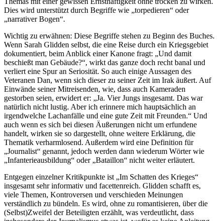
Themas mit einer gewissen Ernsthaftigkeit ohne trocken zu wirken.
Dies wird unterstützt durch Begriffe wie „torpedieren“ oder
„narrativer Bogen“.
Wichtig zu erwähnen: Diese Begriffe stehen zu Beginn des Buches.
Wenn Sarah Glidden selbst, die eine Reise durch ein Kriegsgebiet
dokumentiert, beim Anblick einer Kanone fragt: „Und damit
beschießt man Gebäude?“, wirkt das ganze doch recht banal und
verliert eine Spur an Seriosität. So auch einige Aussagen des
Veteranen Dan, wenn sich dieser zu seiner Zeit im Irak äußert. Auf
Einwände seiner Mitreisenden, wie, dass auch Kameraden
gestorben seien, erwidert er: „Ja. Vier Jungs insgesamt. Das war
natürlich nicht lustig. Aber ich erinnere mich hauptsächlich an
irgendwelche Lachanfälle und eine gute Zeit mit Freunden.“ Und
auch wenn es sich bei diesen Äußerungen nicht um erfundene
handelt, wirken sie so dargestellt, ohne weitere Erklärung, die
Thematik verharmlosend. Außerdem wird eine Definition für
„Journalist“ genannt, jedoch werden dann wiederum Wörter wie
„Infanterieausbildung“ oder „Bataillon“ nicht weiter erläutert.
Entgegen einzelner Kritikpunkte ist „Im Schatten des Krieges“
insgesamt sehr informativ und facettenreich. Glidden schafft es,
viele Themen, Kontroversen und verschieden Meinungen
verständlich zu bündeln. Es wird, ohne zu romantisieren, über die
(Selbst)Zweifel der Beteiligten erzählt, was verdeutlicht, dass