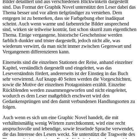
Bilder detailliert und aus verschiedenen Blickwinkeln dargestellt
sind. Das Format der Graphik Novel unterstützt den Leser dabei das
Thema besser und vor allem tiefgründiger zu verstehen. Dem
entgegen ist zu bemerken, dass sie Farbgebung eher inadäquat
scheint. Auch wenn warme und farbenreiche Bilder ansprechend
sind, wirken sie teilweise konträr, fast schon skurril zum eigentlichen
Thema. Einige vergangene, historische Geschehnisse werden
farblich dunkler und trister dargestellt, jedoch nicht alle, was
wiederum verwirrt, da man nicht immer zwischen Gegenwart und
Vergangenem differenzieren kann.
Einerseits sind die einzelnen Stationen der Reise, anhand einzelner
Kapitel, verständlich dargestellt und eingeleitet, was das
Leseverständnis fördert, andererseits ist der Einstieg in das Buch
sehr verwirrend. Auf knapp 40 Seiten werden die Vorgeschichten,
sowie die Motive der einzelnen Protagonisten erzählt. Einzelne
Rückblenden werden zusammengeworfen und nicht eingeleitet,
wodurch es dem Leser maßgeblich erschwert wird den
Gedankensprüngen und den damit verbundenen Handlungsorten zu
folgen.
Auch wenn es sich um eine Graphic Novel handelt, die mit
verhältnismäßig wenig Wörtern zurechtkommt, wird eine recht
anspruchsvolle und lebendige, sowie fesselnde Sprache verwendet,
die das Interesse des Lesers weckt. Sie unterstützt die Tragweite des