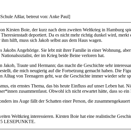
chule Aßlar, betreut von: Anke Paul]
von Kirsten Boie, der kurz nach dem zweiten Weltkrieg in Hamburg spie
heresienstadt deportiert. Da es nicht mehr richtig dunkel wird, merkt er
ihm hilft, muss sich Jakob selbst aus dem Haus wagen.
 Jakobs Angehörige. Sie lebt mit ihrer Familie in einer Wohnung, aber 
Nationalsozialist, der im Krieg beide Beine verloren hat.
 Jakob, Traute und Hermann; das macht die Geschichte sehr interessant.
ellt, die mich neugierig auf die Fortsetzung gemacht haben. Die Figu
den Alltag von Teenagern geht, war die Geschichte immer wieder sehr s
smus, ein ernstes Thema, das bis heute Einfluss auf unser Leben hat. Ni
ser*innen zusammenfasst. Obwohl ich nicht erwartet hätte, dass so ein
ders ins Auge fällt der Schatten einer Person, die zusammengekauert i
iten Weltkrieg interessieren. Kirsten Boie hat eine realistische Gesch
ich 5 LESEPUNKTE.