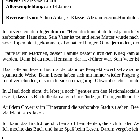
Seiten:
192
Preis:
14,00€
Altersempfehlung:
ab 14 Jahren
Rezensiert von:
Salma Antar, 7. Klasse [Alexander-von-Humboldt-S
Ich rezensiere den Jugendroman “Heul doch nicht, du lebst ja noch” 
zerbombten Haus sitzt. Sein Vater ist tot und seine Mutter wurde nach T
zwei Tagen nicht gekommen, also hat er Hunger. Ohne jemanden, der 
Traute ist ein Mädchen, dessen Familie besser durch den Krieg kam als
werden. Dann ist da noch Hermann, der HJ-Führer war. Sein Vater ist 
Das Tolle an diesem Buch ist der ständige Perspektivwechsel zwischen
spannende Weise. Beim Lesen haben sich mir immer wieder Fragen gest
recht verschieden; das macht sie so einzigartig. Obwohl es eher um 
In „Heul doch nicht, du lebst ja noch“ geht es um den Nationalsoziali
es gut, dass das Buch die damaligen Umstände gut für jugendliche Le
Auf dem Cover ist im Hintergrund die zerbombte Stadt zu sehen. Beson
vielleicht ist es Jakob.
Ich kann das Buch Jugendlichen ab 13 empfehlen, die sich für den Zwe
Ich mochte das Buch und hatte Spaß beim Lesen. Darum vergebe 