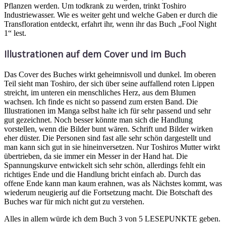
Pflanzen werden. Um todkrank zu werden, trinkt Toshiro
Industriewasser. Wie es weiter geht und welche Gaben er durch die
Transfloration entdeckt, erfahrt ihr, wenn ihr das Buch „Fool Night
1“ lest.
Illustrationen auf dem Cover und im Buch
Das Cover des Buches wirkt geheimnisvoll und dunkel. Im oberen
Teil sieht man Toshiro, der sich über seine auffallend roten Lippen
streicht, im unteren ein menschliches Herz, aus dem Blumen
wachsen. Ich finde es nicht so passend zum ersten Band. Die
Illustrationen im Manga selbst halte ich für sehr passend und sehr
gut gezeichnet. Noch besser könnte man sich die Handlung
vorstellen, wenn die Bilder bunt wären. Schrift und Bilder wirken
eher düster. Die Personen sind fast alle sehr schön dargestellt und
man kann sich gut in sie hineinversetzen. Nur Toshiros Mutter wirkt
übertrieben, da sie immer ein Messer in der Hand hat. Die
Spannungskurve entwickelt sich sehr schön, allerdings fehlt ein
richtiges Ende und die Handlung bricht einfach ab. Durch das
offene Ende kann man kaum erahnen, was als Nächstes kommt, was
wiederum neugierig auf die Fortsetzung macht. Die Botschaft des
Buches war für mich nicht gut zu verstehen.
Alles in allem würde ich dem Buch 3 von 5 LESEPUNKTE geben.