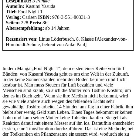
Lesepunkte:
3 Punkte
AutorIn:
Kasumi Yasuda
Titel:
Fool Night 1
Verlag:
Carlsen
ISBN:
978-3-551-80331-3
Seiten:
228
Preis:
8€
Altersempfehlung:
ab 14 Jahren
Rezensiert von:
Linus Löderbusch, 8. Klasse [Alexander-von-
Humboldt-Schule, betreut von Anke Paul]
In dem Manga „Fool Night 1“, dem ersten einer Reihe von fünf
Bänden, von Kasumi Yasuda geht es um eine Welt in der Zukunft,
in der keine Sonnenstrahlen mehr den Boden berühren und Licht
kostbar ist. Man muss Steuern für Luft bezahlen und viele
Menschen sind krank, so auch die Mutter von Toshiro Koshiro, um
den es im Buch geht. Wenn sie ihre Medizin nicht bekommt, wird
sie wie viele andere auch wegen des fehlenden Lichts sehr
gewalttätig. Toshiro arbeitet 14 Stunden am Tag in einer Fabrik, ihm
bleibt aber wenig Geld zum Leben. Eines Tages bekommt er keinen
Lohn und kann seiner Mutter keine Tabletten kaufen. Sie geht als
Reaktion darauf mit einem Messer auf ihn los. Daraufhin entscheidet
er sich, eine Transfloration durchzuführen. Das ist eine Methode, bei
der Todkranken ein Pflanzensame eingesetzt wird, wodurch sie zu