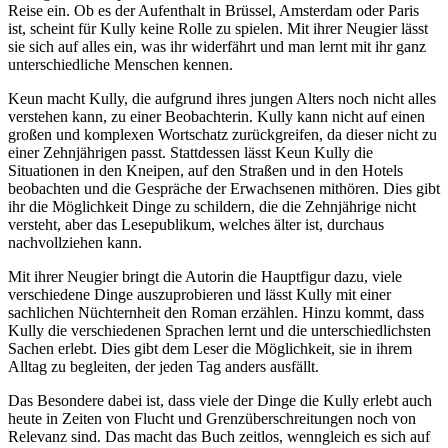
Reise ein. Ob es der Aufenthalt in Brüssel, Amsterdam oder Paris
ist, scheint für Kully keine Rolle zu spielen. Mit ihrer Neugier lässt
sie sich auf alles ein, was ihr widerfährt und man lernt mit ihr ganz
unterschiedliche Menschen kennen.
Keun macht Kully, die aufgrund ihres jungen Alters noch nicht alles
verstehen kann, zu einer Beobachterin. Kully kann nicht auf einen
großen und komplexen Wortschatz zurückgreifen, da dieser nicht zu
einer Zehnjährigen passt. Stattdessen lässt Keun Kully die
Situationen in den Kneipen, auf den Straßen und in den Hotels
beobachten und die Gespräche der Erwachsenen mithören. Dies gibt
ihr die Möglichkeit Dinge zu schildern, die die Zehnjährige nicht
versteht, aber das Lesepublikum, welches älter ist, durchaus
nachvollziehen kann.
Mit ihrer Neugier bringt die Autorin die Hauptfigur dazu, viele
verschiedene Dinge auszuprobieren und lässt Kully mit einer
sachlichen Nüchternheit den Roman erzählen. Hinzu kommt, dass
Kully die verschiedenen Sprachen lernt und die unterschiedlichsten
Sachen erlebt. Dies gibt dem Leser die Möglichkeit, sie in ihrem
Alltag zu begleiten, der jeden Tag anders ausfällt.
Das Besondere dabei ist, dass viele der Dinge die Kully erlebt auch
heute in Zeiten von Flucht und Grenzüberschreitungen noch von
Relevanz sind. Das macht das Buch zeitlos, wenngleich es sich auf