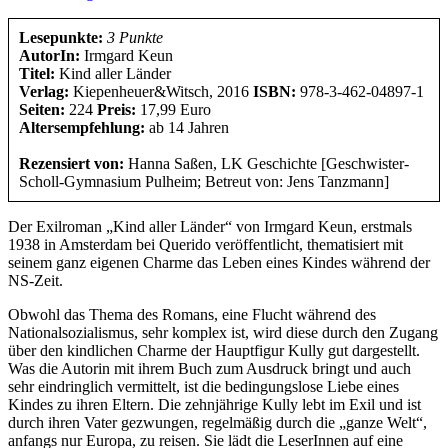
Lesepunkte:
3 Punkte
AutorIn:
Irmgard Keun
Titel:
Kind aller Länder
Verlag:
Kiepenheuer&Witsch, 2016
ISBN:
978-3-462-04897-1
Seiten:
224
Preis:
17,99 Euro
Altersempfehlung:
ab 14 Jahren
Rezensiert von:
Hanna Saßen, LK Geschichte [Geschwister-
Scholl-Gymnasium Pulheim; Betreut von: Jens Tanzmann]
Der Exilroman „Kind aller Länder“ von Irmgard Keun, erstmals
1938 in Amsterdam bei Querido veröffentlicht, thematisiert mit
seinem ganz eigenen Charme das Leben eines Kindes während der
NS-Zeit.
Obwohl das Thema des Romans, eine Flucht während des
Nationalsozialismus, sehr komplex ist, wird diese durch den Zugang
über den kindlichen Charme der Hauptfigur Kully gut dargestellt.
Was die Autorin mit ihrem Buch zum Ausdruck bringt und auch
sehr eindringlich vermittelt, ist die bedingungslose Liebe eines
Kindes zu ihren Eltern. Die zehnjährige Kully lebt im Exil und ist
durch ihren Vater gezwungen, regelmäßig durch die „ganze Welt“,
anfangs nur Europa, zu reisen. Sie lädt die LeserInnen auf eine