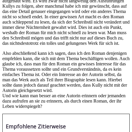
aufgebaut wird. Es wird zwar nicht langweilig den Ausführungen
Kullys zu folgen, aber manchmal habe ich mir gewünscht, dass auf
das eine Detail genauer eingegangen wird oder ein anderes Thema
nicht so schnell endet. In einer gewissen Art macht es den Roman
auch schleppend zu lesen, da sich der Schreibstil nicht verändert und
immer diese Nüchternheit gewahrt wird. Dies ist auch ein Punkt,
weshalb der Roman für mich nicht schnell zu lesen war. Man muss
den Schreibstil mögen und das trifft nicht nur auf dieses Buch zu,
das nichtsdestotrotz ein tolles und gelungenes Werk für sich ist.
Also abschließend kann ich sagen, dass ich den Roman denjenigen
empfehlen kann, die sich mit dem Thema beschäftigen wollen. Auch
glaube ich, dass man für den Roman ein gewisses Interesse für das
Thema voraussetzen sollte und ein Grundverständnis, da es kein
einfaches Thema ist. Oder ein Interesse an der Autorin selbst, da
man das Werk auch als Teil ihrer Biographie lesen kann. Hierbei
sollte dann jedoch darauf geachtet werden, dass Kully nicht mit der
Autorin gleichgesetzt wird.
Und wie kann man besser an eine Autorin erinnern oder jemanden
dazu aufrufen an sie zu erinnern, als durch einen Roman, der ihr
Leben widerspiegelt?
Empfohlene Zitierweise