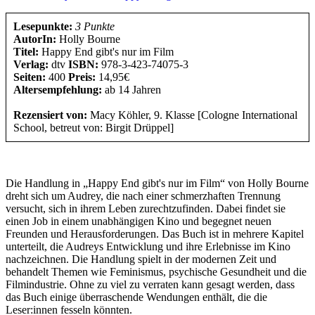
Lesepunkte:
3 Punkte
AutorIn:
Holly Bourne
Titel:
Happy End gibt's nur im Film
Verlag:
dtv
ISBN:
978-3-423-74075-3
Seiten:
400
Preis:
14,95€
Altersempfehlung:
ab 14 Jahren
Rezensiert von:
Macy Köhler, 9. Klasse [Cologne International
School, betreut von: Birgit Drüppel]
Die Handlung in „Happy End gibt's nur im Film“ von Holly Bourne
dreht sich um Audrey, die nach einer schmerzhaften Trennung
versucht, sich in ihrem Leben zurechtzufinden. Dabei findet sie
einen Job in einem unabhängigen Kino und begegnet neuen
Freunden und Herausforderungen. Das Buch ist in mehrere Kapitel
unterteilt, die Audreys Entwicklung und ihre Erlebnisse im Kino
nachzeichnen. Die Handlung spielt in der modernen Zeit und
behandelt Themen wie Feminismus, psychische Gesundheit und die
Filmindustrie. Ohne zu viel zu verraten kann gesagt werden, dass
das Buch einige überraschende Wendungen enthält, die die
Leser:innen fesseln könnten.