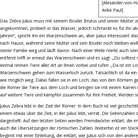
[Alexander-von-Hu
Anke Paul]
Das Zebra Julius muss mit seinem Bruder Brutus und seiner Mutter
angekommen, probiert er das Wasser, jedoch schmeckt es für ihn absc
Jahren!“, spricht ihn ein Warzenschwein an, aber Julius interessiert da
nach Hause, während seine Mutter und sein Bruder noch bleiben wollen.
seiner Familie weg und läuft davon. Nach einer Weile merkt auch seine
entfernt trifft er erneut das Warzenschwein und es sagt: „Du solltest n
einmal rennen Tiere aller Art an ihnen vorbei und rufen: „Da ist ein 
Warzenschwein gehen zum Wasserloch zurück. Tatsächlich ist da ein 
wie möglich weg. Dabei fallen sie in ein Loch, das von den Römern 
die Römer die Tiere aus dem Loch und bringen sie mit einem Karren 
auf weitere Tiere und kämpfen zusammen für ihre Freiheit. Werden si
Julius Zebra lebt in der Zeit der Römer. In dem Buch ist viel geschich
einem etwas über die Zeit, in der Julius lebt, verrät. Die Seitenzahlen
dargestellt. Auf den letzten Seiten werden Fremdwörter erklärt, die
auch die Übersetzungen der römischen Zahlen. Weiterhin ist ein Ste
beginnt mit einer Einleitung, die erklärt, wie Julius sich von den ande