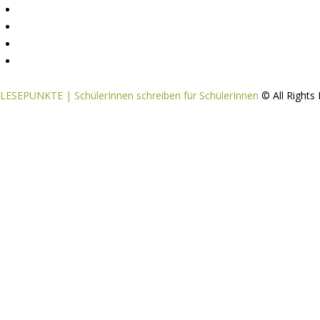
Mitmachen
Aktive Partnerschulen
Partnerverlage
Tipps & Tricks / Hilfestellungen
LESEPUNKTE | SchülerInnen schreiben für SchülerInnen
© All Right