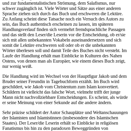
und zur fundamentalistischen Strömung, dem Salafismus, nur
schwer zugänglich ist. Viele Wörter und Sätze aus einer anderen
Sprache ziehen sich durch das Buch und erschweren die Lektüre.
Zu Anfang scheint diese Tatsache noch ein Versuch des Autors zu
sein, das Buch authentisch erscheinen zu lassen, im späteren
Handlungsverlauf finden sich vermehrt fremdsprachliche Passagen
und das stellt den Leser/die Leserin vor die Entscheidung, ob er/sie
sich mit allen unbekannten Vokabeln auseinandersetzen und sich
somit die Lektüre erschweren soll oder ob er die unbekannten
Wörter überlesen soll und damit Teile des Buches nicht versteht. Im
Laufe der Handlung erhält man Einblicke in Kulturen des Nahen
Ostens, von denen man als Europäer, wie einem dieses Buch zeigt,
nur wenig weiß.
Die Handlung wird im Wechsel von der Hauptfigur Jakob und dem
Bruder seiner Freundin in Tagebuchform erzählt. Im Buch wird
geschildert, wie Jakob vom Christentum zum Islam konvertiert.
Schildern ist vielleicht das falsche Wort, vielmehr trifft der junge
Mann nicht nachvollziehbare Entscheidungen. Es scheint, als würde
er seine Meinung von einer Sekunde auf die andere ändern.
Sehr präzise schildert der Autor Schauplätze und Weltanschauungen
der Islamisten und Islamistinnen (insbesondere des Islamischen
Staates). Der Leser/die Leserin erhält so Einblicke in religiösen
Fanatismus bis hin zu den paradoxen Beweggründen von