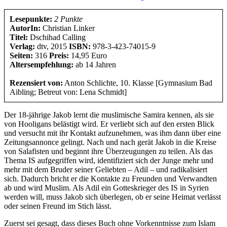
Lesepunkte:
2 Punkte
AutorIn:
Christian Linker
Titel:
Dschihad Calling
Verlag:
dtv, 2015
ISBN:
978-3-423-74015-9
Seiten:
316
Preis:
14,95 Euro
Altersempfehlung:
ab 14 Jahren
Rezensiert von:
Anton Schlichte, 10. Klasse [Gymnasium Bad
Aibling; Betreut von: Lena Schmidt]
Der 18-jährige Jakob lernt die muslimische Samira kennen, als sie
von Hooligans belästigt wird. Er verliebt sich auf den ersten Blick
und versucht mit ihr Kontakt aufzunehmen, was ihm dann über eine
Zeitungsannonce gelingt. Nach und nach gerät Jakob in die Kreise
von Salafisten und beginnt ihre Überzeugungen zu teilen. Als das
Thema IS aufgegriffen wird, identifiziert sich der Junge mehr und
mehr mit dem Bruder seiner Geliebten – Adil – und radikalisiert
sich. Dadurch bricht er die Kontakte zu Freunden und Verwandten
ab und wird Muslim. Als Adil ein Gotteskrieger des IS in Syrien
werden will, muss Jakob sich überlegen, ob er seine Heimat verlässt
oder seinen Freund im Stich lässt.
Zuerst sei gesagt, dass dieses Buch ohne Vorkenntnisse zum Islam