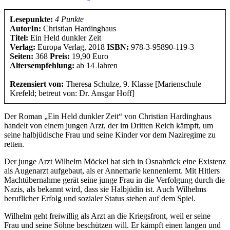
Lesepunkte:
4 Punkte
AutorIn:
Christian Hardinghaus
Titel:
Ein Held dunkler Zeit
Verlag:
Europa Verlag, 2018
ISBN:
978-3-95890-119-3
Seiten:
368
Preis:
19,90 Euro
Altersempfehlung:
ab 14 Jahren
Rezensiert von:
Theresa Schulze, 9. Klasse [Marienschule
Krefeld; betreut von: Dr. Ansgar Hoff]
Der Roman „Ein Held dunkler Zeit“ von Christian Hardinghaus
handelt von einem jungen Arzt, der im Dritten Reich kämpft, um
seine halbjüdische Frau und seine Kinder vor dem Naziregime zu
retten.
Der junge Arzt Wilhelm Möckel hat sich in Osnabrück eine Existenz
als Augenarzt aufgebaut, als er Annemarie kennenlernt. Mit Hitlers
Machtübernahme gerät seine junge Frau in die Verfolgung durch die
Nazis, als bekannt wird, dass sie Halbjüdin ist. Auch Wilhelms
beruflicher Erfolg und sozialer Status stehen auf dem Spiel.
Wilhelm geht freiwillig als Arzt an die Kriegsfront, weil er seine
Frau und seine Söhne beschützen will. Er kämpft einen langen und