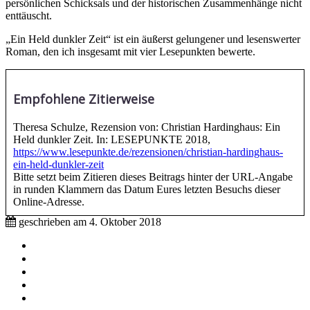
persönlichen Schicksals und der historischen Zusammenhänge nicht
enttäuscht.
„Ein Held dunkler Zeit“ ist ein äußerst gelungener und lesenswerter
Roman, den ich insgesamt mit vier Lesepunkten bewerte.
Empfohlene Zitierweise
Theresa Schulze, Rezension von: Christian Hardinghaus: Ein
Held dunkler Zeit. In: LESEPUNKTE 2018,
https://www.lesepunkte.de/rezensionen/christian-hardinghaus-
ein-held-dunkler-zeit
Bitte setzt beim Zitieren dieses Beitrags hinter der URL-Angabe
in runden Klammern das Datum Eures letzten Besuchs dieser
Online-Adresse.
geschrieben am
4. Oktober 2018
Impressum
Mitmachen
Aktive Partnerschulen
Partnerverlage
Tipps & Tricks / Hilfestellungen