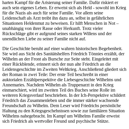
harten Kampf für die Arisierung seiner Familie. Dafür riskiert er
auch sein eigenes Leben. Er erweist sich als Held - sowohl im Krieg
für die Nazis als auch für seine Familie. Vor allem seine
Leidenschaft als Arzt treibt ihn dazu an, selbst in gefährlichen
Situationen Heldenmut zu beweisen. Er hilft Menschen in Not –
unabhängig von ihrer Rasse oder Herkunft. Trotz vieler
Rückschläge gibt er aufgrund seines starken Willens und der
unendlichen Liebe zu seiner Familie nicht auf.
Die Geschichte beruht auf einer wahren historischen Begebenheit.
Sie wird aus Sicht des Sanitätshelfers Friedrich Tönnies erzählt, der
Wilhelm an der Front als Bursche zur Seite steht. Eingeleitet mit
einer Rückblende, erinnert sich der nun alte Friedrich an die
Leidensgeschichte im Zweiten Weltkrieg. Anschließend gliedert sich
der Roman in zwei Teile: Der erste Teil beschreibt in einer
auktorialen Erzählperspektive die Liebesgeschichte Wilhelms und
Annemaries. Nachdem Wilhelm als Truppenarzt in den Krieg
einmarschiert, wird im zweiten Teil des Buches seine Rolle im
weiteren Kriegsverlauf beschrieben. In der Ich-Perspektive schildert
Friedrich das Zusammenleben und die immer stärker wachsende
Freundschaft zu Wilhelm. Dem Leser wird Friedrichs persönliche
Haltung zu den Kriegsgeschehnissen sowie zur familiären Situation
Wilhelms nahegebracht. Im Kampf um Wilhelms Familie erweist
sich Friedrich als wertvoller Freund und psychische Stütze.