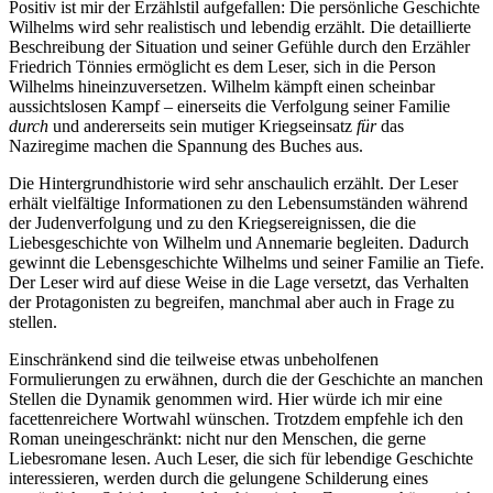
Positiv ist mir der Erzählstil aufgefallen: Die persönliche Geschichte
Wilhelms wird sehr realistisch und lebendig erzählt. Die detaillierte
Beschreibung der Situation und seiner Gefühle durch den Erzähler
Friedrich Tönnies ermöglicht es dem Leser, sich in die Person
Wilhelms hineinzuversetzen. Wilhelm kämpft einen scheinbar
aussichtslosen Kampf – einerseits die Verfolgung seiner Familie
durch
und andererseits sein mutiger Kriegseinsatz
für
das
Naziregime machen die Spannung des Buches aus.
Die Hintergrundhistorie wird sehr anschaulich erzählt. Der Leser
erhält vielfältige Informationen zu den Lebensumständen während
der Judenverfolgung und zu den Kriegsereignissen, die die
Liebesgeschichte von Wilhelm und Annemarie begleiten. Dadurch
gewinnt die Lebensgeschichte Wilhelms und seiner Familie an Tiefe.
Der Leser wird auf diese Weise in die Lage versetzt, das Verhalten
der Protagonisten zu begreifen, manchmal aber auch in Frage zu
stellen.
Einschränkend sind die teilweise etwas unbeholfenen
Formulierungen zu erwähnen, durch die der Geschichte an manchen
Stellen die Dynamik genommen wird. Hier würde ich mir eine
facettenreichere Wortwahl wünschen. Trotzdem empfehle ich den
Roman uneingeschränkt: nicht nur den Menschen, die gerne
Liebesromane lesen. Auch Leser, die sich für lebendige Geschichte
interessieren, werden durch die gelungene Schilderung eines