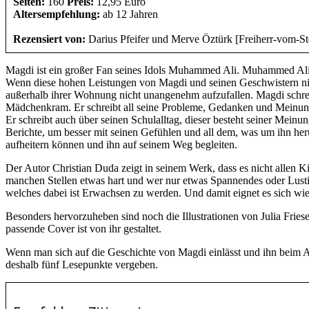
Seiten:
160
Preis:
12,95 Euro
Altersempfehlung:
ab 12 Jahren
Rezensiert von:
Darius Pfeifer und Merve Öztürk [Freiherr-vom-S
Magdi ist ein großer Fan seines Idols Muhammed Ali. Muhammed Ali 
Wenn diese hohen Leistungen von Magdi und seinen Geschwistern nicht
außerhalb ihrer Wohnung nicht unangenehm aufzufallen. Magdi schreibt
Mädchenkram. Er schreibt all seine Probleme, Gedanken und Meinunge
Er schreibt auch über seinen Schulalltag, dieser besteht seiner Mein
Berichte, um besser mit seinen Gefühlen und all dem, was um ihn he
aufheitern können und ihn auf seinem Weg begleiten.
Der Autor Christian Duda zeigt in seinem Werk, dass es nicht allen K
manchen Stellen etwas hart und wer nur etwas Spannendes oder Lustige
welches dabei ist Erwachsen zu werden. Und damit eignet es sich wie
Besonders hervorzuheben sind noch die Illustrationen von Julia Fri
passende Cover ist von ihr gestaltet.
Wenn man sich auf die Geschichte von Magdi einlässt und ihn beim 
deshalb fünf Lesepunkte vergeben.