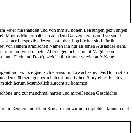
inem Vater misshandelt und von ihm zu hohen Leistungen gezwungen.
el. Magdis Mutter hält sich aus dem Ganzen heraus und versucht,
s seiner Perspektive lesen lässt, aber Tagebücher sind für ihn
et von seinem arabischen Namen ihn nur als einen Ausländer sieht.
Lehrern und vielem mehr. Aber eigentlich schreibt Magdi seine
(genannt: Dick und Doof), welche ihn immer wieder aufs Neue
Jugendbücher. Es eignet sich ebenso für Erwachsene. Das Buch ist an
on allem“ überzeugt eher mit der dramatischen Story eines Kindes,
n um sich herum bestmöglich zurecht zu kommen.
s schöne und zur manchmal harten und mitreißenden Geschichte
n mitreißenden und tollen Roman, den wir nur empfehlen können und