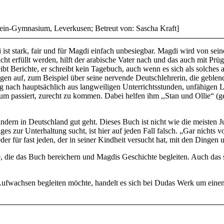
tein-Gymnasium, Leverkusen; Betreut von: Sascha Kraft]
ist stark, fair und für Magdi einfach unbesiegbar. Magdi wird von se
 erfüllt werden, hilft der arabische Vater nach und das auch mit Prüg
 Berichte, er schreibt kein Tagebuch, auch wenn es sich als solches au
n auf, zum Beispiel über seine nervende Deutschlehrerin, die geblend
ung nach hauptsächlich aus langweiligen Unterrichtsstunden, unfähigen 
rum passiert, zurecht zu kommen. Dabei helfen ihm ,,Stan und Ollie“ 
indern in Deutschland gut geht. Dieses Buch ist nicht wie die meisten 
s zur Unterhaltung sucht, ist hier auf jeden Fall falsch. „Gar nichts v
der für fast jeden, der in seiner Kindheit versucht hat, mit den Dinge
ese, die das Buch bereichern und Magdis Geschichte begleiten. Auch da
Aufwachsen begleiten möchte, handelt es sich bei Dudas Werk um eine