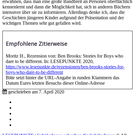
erwähnen, dass man eine große Bandbreit an Personen oberflächlich
kennenlernt und dann die Möglichkeit hat, sich in anderen Büchern
intensiver über sie zu informieren. Allerdings denke ich, dass die
Geschichten jüngeren Kinder aufgrund der Präsentation und der
wichtigen Themen sehr gut gefallen wird.
Empfohlene Zitierweise
Moritz H., Rezension von: Ben Brooks: Stories for Boys who
dare to be different. In: LESEPUNKTE 2020,
https://www.lesepunkte.de/rezensionen/ben-brooks-stories-for-
boys-who-dare-to-be-different
Bitte setzt hinter die URL-Angabe in runden Klammern das
Datum Eures letzten Besuchs dieser Online-Adresse
geschrieben am
7. April 2020
Impressum
Mitmachen
Aktive Partnerschulen
Partnerverlage
Tipps & Tricks / Hilfestellungen