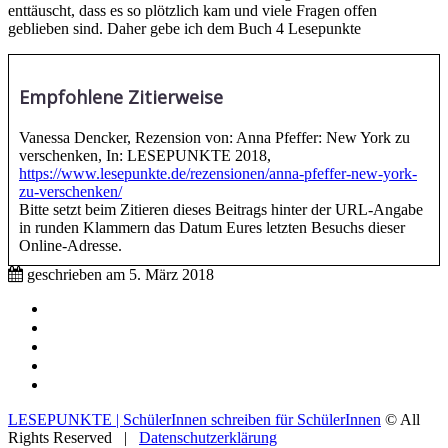
enttäuscht, dass es so plötzlich kam und viele Fragen offen
geblieben sind. Daher gebe ich dem Buch 4 Lesepunkte
Empfohlene Zitierweise
Vanessa Dencker, Rezension von: Anna Pfeffer: New York zu
verschenken, In: LESEPUNKTE 2018,
https://www.lesepunkte.de/rezensionen/anna-pfeffer-new-york-
zu-verschenken/
Bitte setzt beim Zitieren dieses Beitrags hinter der URL-Angabe
in runden Klammern das Datum Eures letzten Besuchs dieser
Online-Adresse.
geschrieben am
5. März 2018
Impressum
Mitmachen
Aktive Partnerschulen
Partnerverlage
Tipps & Tricks / Hilfestellungen
LESEPUNKTE | SchülerInnen schreiben für SchülerInnen
© All
Rights Reserved |
Datenschutzerklärung