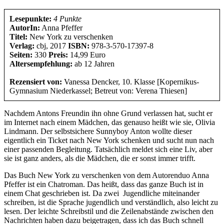
Lesepunkte:
4 Punkte
AutorIn:
Anna Pfeffer
Titel:
New York zu verschenken
Verlag:
cbj, 2017
ISBN:
978-3-570-17397-8
Seiten:
330
Preis:
14,99 Euro
Altersempfehlung:
ab 12 Jahren
Rezensiert von:
Vanessa Dencker, 10. Klasse [Kopernikus-
Gymnasium Niederkassel; Betreut von: Verena Thiesen]
Nachdem Antons Freundin ihn ohne Grund verlassen hat, sucht er
im Internet nach einem Mädchen, das genauso heißt wie sie, Olivia
Lindmann. Der selbstsichere Sunnyboy Anton wollte dieser
eigentlich ein Ticket nach New York schenken und sucht nun nach
einer passenden Begleitung. Tatsächlich meldet sich eine Liv, aber
sie ist ganz anders, als die Mädchen, die er sonst immer trifft.
Das Buch New York zu verschenken von dem Autorenduo Anna
Pfeffer ist ein Chatroman. Das heißt, dass das ganze Buch ist in
einem Chat geschrieben ist. Da zwei Jugendliche miteinander
schreiben, ist die Sprache jugendlich und verständlich, also leicht zu
lesen. Der leichte Schreibstil und die Zeilenabstände zwischen den
Nachrichten haben dazu beigetragen, dass ich das Buch schnell