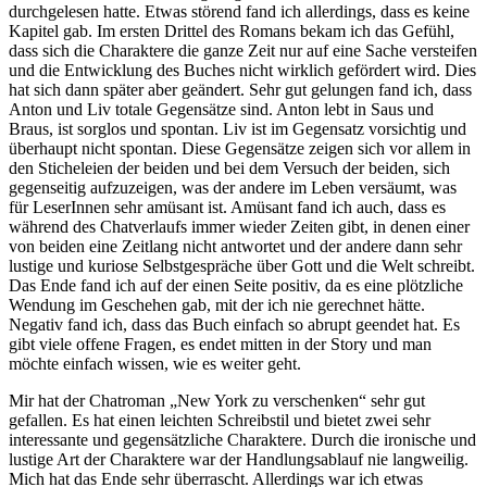
durchgelesen hatte. Etwas störend fand ich allerdings, dass es keine
Kapitel gab. Im ersten Drittel des Romans bekam ich das Gefühl,
dass sich die Charaktere die ganze Zeit nur auf eine Sache versteifen
und die Entwicklung des Buches nicht wirklich gefördert wird. Dies
hat sich dann später aber geändert. Sehr gut gelungen fand ich, dass
Anton und Liv totale Gegensätze sind. Anton lebt in Saus und
Braus, ist sorglos und spontan. Liv ist im Gegensatz vorsichtig und
überhaupt nicht spontan. Diese Gegensätze zeigen sich vor allem in
den Sticheleien der beiden und bei dem Versuch der beiden, sich
gegenseitig aufzuzeigen, was der andere im Leben versäumt, was
für LeserInnen sehr amüsant ist. Amüsant fand ich auch, dass es
während des Chatverlaufs immer wieder Zeiten gibt, in denen einer
von beiden eine Zeitlang nicht antwortet und der andere dann sehr
lustige und kuriose Selbstgespräche über Gott und die Welt schreibt.
Das Ende fand ich auf der einen Seite positiv, da es eine plötzliche
Wendung im Geschehen gab, mit der ich nie gerechnet hätte.
Negativ fand ich, dass das Buch einfach so abrupt geendet hat. Es
gibt viele offene Fragen, es endet mitten in der Story und man
möchte einfach wissen, wie es weiter geht.
Mir hat der Chatroman „New York zu verschenken“ sehr gut
gefallen. Es hat einen leichten Schreibstil und bietet zwei sehr
interessante und gegensätzliche Charaktere. Durch die ironische und
lustige Art der Charaktere war der Handlungsablauf nie langweilig.
Mich hat das Ende sehr überrascht. Allerdings war ich etwas